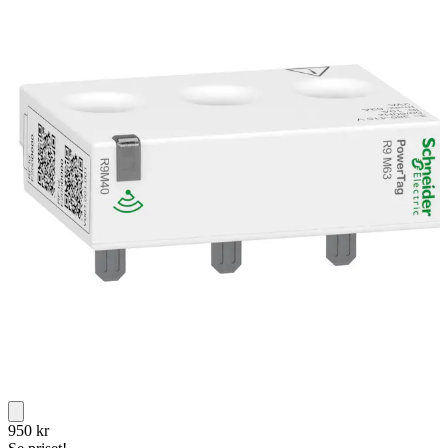
950
kr