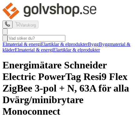
Varukorg
Elmaterial & energi
Elartiklar & elprodukter
Bygg
Byggmaterial &
kläder
Elmaterial & energi
Elartiklar & elprodukter
Energimätare Schneider
Electric
PowerTag Resi9 Flex
ZigBee 3-pol + N, 63A för alla
Dvärg/minibrytare
Monoconnect