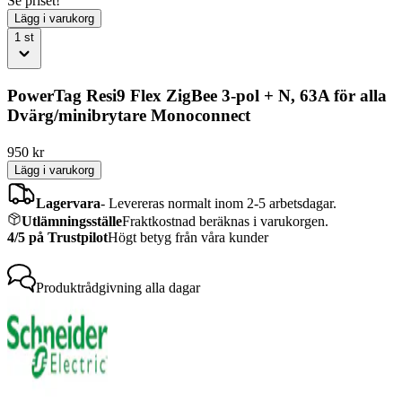
Se priset!
Lägg i varukorg
1
st
PowerTag Resi9 Flex ZigBee 3-pol + N, 63A för alla
Dvärg/minibrytare Monoconnect
950
kr
Lägg i varukorg
Lagervara
-
Levereras normalt inom 2-5 arbetsdagar.
Utlämningsställe
Fraktkostnad beräknas i varukorgen.
4/5 på Trustpilot
Högt betyg från våra kunder
Produktrådgivning
alla dagar