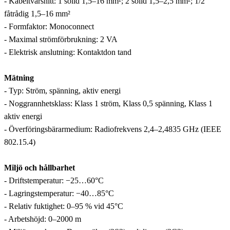
- Kabeltvärsnitt: 1 solid 1,5–16 mm²; 2 solid 1,5–2,5 mm²; 1/2
fåtrådig 1,5–16 mm²
- Formfaktor: Monoconnect
- Maximal strömförbrukning: 2 VA
- Elektrisk anslutning: Kontaktdon tand
Mätning
- Typ: Ström, spänning, aktiv energi
- Noggrannhetsklass: Klass 1 ström, Klass 0,5 spänning, Klass 1
aktiv energi
- Överföringsbärarmedium: Radiofrekvens 2,4–2,4835 GHz (IEEE
802.15.4)
Miljö och hållbarhet
- Driftstemperatur: −25…60°C
- Lagringstemperatur: −40…85°C
- Relativ fuktighet: 0–95 % vid 45°C
- Arbetshöjd: 0–2000 m