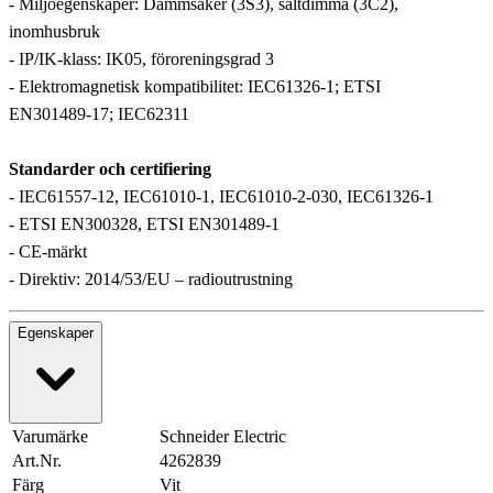
- Miljöegenskaper: Dammsäker (3S3), saltdimma (3C2),
inomhusbruk
- IP/IK-klass: IK05, föroreningsgrad 3
- Elektromagnetisk kompatibilitet: IEC61326‑1; ETSI
EN301489‑17; IEC62311
Standarder och certifiering
- IEC61557‑12, IEC61010‑1, IEC61010‑2‑030, IEC61326‑1
- ETSI EN300328, ETSI EN301489‑1
- CE-märkt
- Direktiv: 2014/53/EU – radioutrustning
Egenskaper
Varumärke
Schneider Electric
Art.Nr.
4262839
Färg
Vit