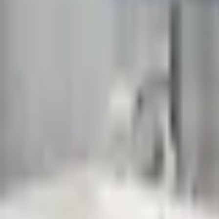
Favoriter
Varukorg
Alla produkter
010-140 01 02