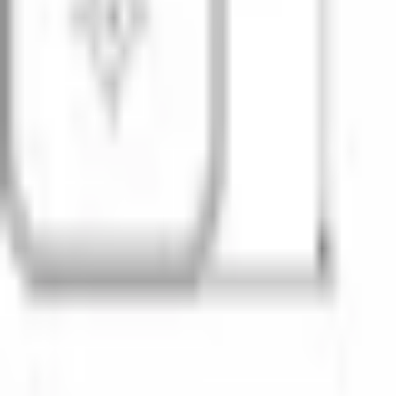
Favoriter
Varukorg
Alla produkter
010-140 01 02