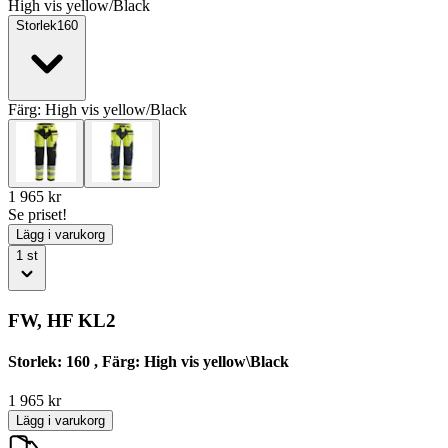
High vis yellow/Black
Storlek
160
Färg:
High vis yellow/Black
1 965
kr
Se priset!
Lägg i varukorg
1
st
FW, HF KL2
Storlek: 160 , Färg: High vis yellow\Black
1 965
kr
Lägg i varukorg