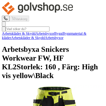
Varukorg
Arbetskläder & Skydd
Arbetsbyxor
Bygg
Byggmaterial &
kläder
Arbetskläder & Skydd
Arbetsbyxor
Arbetsbyxa Snickers
Workwear
FW, HF
KL2
Storlek: 160 , Färg: High
vis yellow\Black