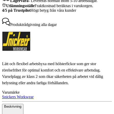
Lagervara
-
Levereras normalt inom 5-10 arbetsdagar.
Utlämningsställe
Fraktkostnad beräknas i varukorgen.
4/5 på Trustpilot
Högt betyg från våra kunder
Produktrådgivning
alla dagar
Lätt och flexibel arbetsbyxa med hölsterfickor som ger stor
rörelsefrihet för optimal komfort och en effektivare arbetsdag.
Varselplagg av klass 2 som ökar säkerheten på arbetet vid dålig
belysning eller andra farliga förhållanden.
Varumärke
Snickers Workwear
Beskrivning