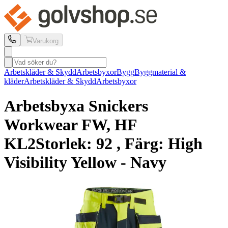
Varukorg
Arbetskläder & Skydd
Arbetsbyxor
Bygg
Byggmaterial &
kläder
Arbetskläder & Skydd
Arbetsbyxor
Arbetsbyxa Snickers
Workwear
FW, HF
KL2
Storlek: 92 , Färg: High
Visibility Yellow - Navy