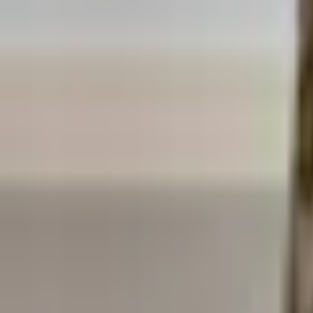
Favoriter
Varukorg
Alla produkter
010-140 01 02