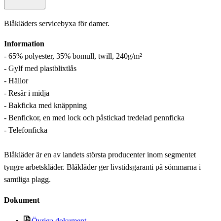
Blåkläders servicebyxa för damer.
Information
- 65% polyester, 35% bomull, twill, 240g/m²
- Gylf med plastblixtlås
- Hällor
- Resår i midja
- Bakficka med knäppning
- Benfickor, en med lock och påstickad tredelad pennficka
- Telefonficka
Blåkläder är en av landets största producenter inom segmentet
tyngre arbetskläder. Blåkläder ger livstidsgaranti på sömmarna i
samtliga plagg.
Dokument
Övriga dokument