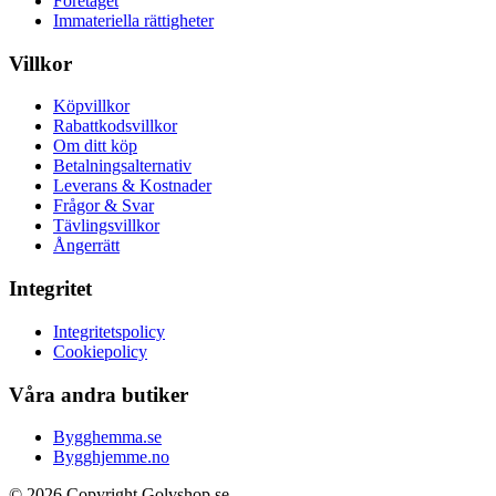
Företaget
Immateriella rättigheter
Villkor
Köpvillkor
Rabattkodsvillkor
Om ditt köp
Betalningsalternativ
Leverans & Kostnader
Frågor & Svar
Tävlingsvillkor
Ångerrätt
Integritet
Integritetspolicy
Cookiepolicy
Våra andra butiker
Bygghemma.se
Bygghjemme.no
© 2026 Copyright Golvshop.se