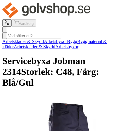
Varukorg
Arbetskläder & Skydd
Arbetsbyxor
Bygg
Byggmaterial &
kläder
Arbetskläder & Skydd
Arbetsbyxor
Servicebyxa Jobman
2314
Storlek: C48, Färg:
Blå/Gul