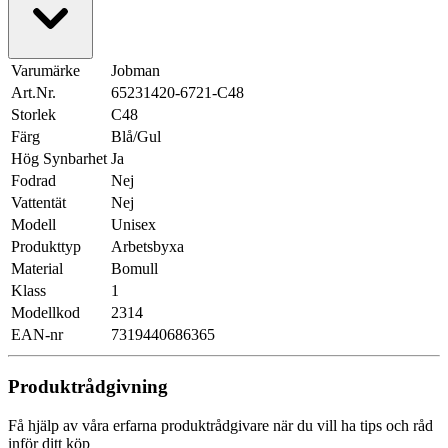
Varumärke
Jobman
Art.Nr.
65231420-6721-C48
Storlek
C48
Färg
Blå/Gul
Hög Synbarhet
Ja
Fodrad
Nej
Vattentät
Nej
Modell
Unisex
Produkttyp
Arbetsbyxa
Material
Bomull
Klass
1
Modellkod
2314
EAN-nr
7319440686365
Produktrådgivning
Få hjälp av våra erfarna produktrådgivare när du vill ha tips och råd
inför ditt köp