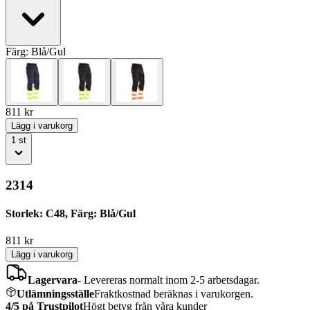
Färg:
Blå/Gul
811
kr
Lägg i varukorg
1
st
2314
Storlek: C48, Färg: Blå/Gul
811
kr
Lägg i varukorg
Lagervara
-
Levereras normalt inom 2-5 arbetsdagar.
Utlämningsställe
Fraktkostnad beräknas i varukorgen.
4/5 på Trustpilot
Högt betyg från våra kunder