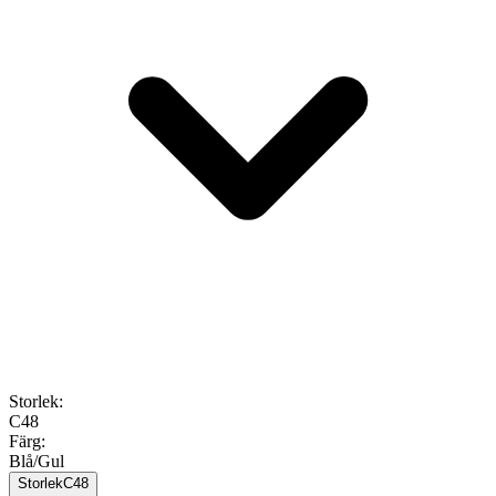
Storlek
:
C48
Färg
:
Blå/Gul
Storlek
C48