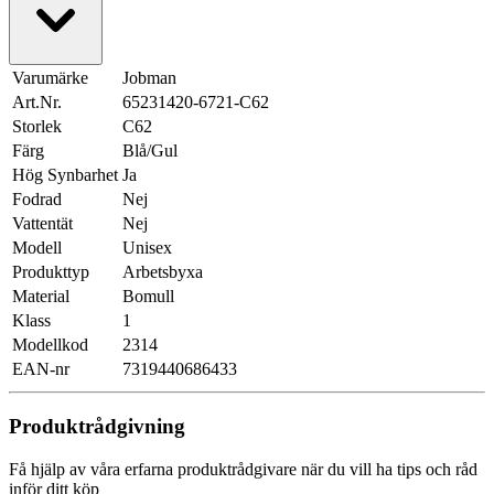
Varumärke
Jobman
Art.Nr.
65231420-6721-C62
Storlek
C62
Färg
Blå/Gul
Hög Synbarhet
Ja
Fodrad
Nej
Vattentät
Nej
Modell
Unisex
Produkttyp
Arbetsbyxa
Material
Bomull
Klass
1
Modellkod
2314
EAN-nr
7319440686433
Produktrådgivning
Få hjälp av våra erfarna produktrådgivare när du vill ha tips och råd
inför ditt köp