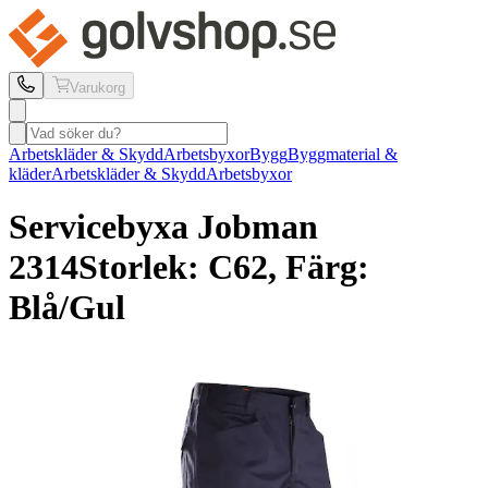
Varukorg
Arbetskläder & Skydd
Arbetsbyxor
Bygg
Byggmaterial &
kläder
Arbetskläder & Skydd
Arbetsbyxor
Servicebyxa Jobman
2314
Storlek: C62, Färg:
Blå/Gul