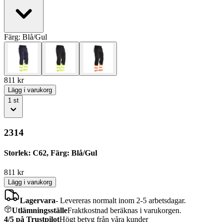
Färg:
Blå/Gul
811
kr
Lägg i varukorg
1
st
2314
Storlek: C62, Färg: Blå/Gul
811
kr
Lägg i varukorg
Lagervara
-
Levereras normalt inom 2-5 arbetsdagar.
Utlämningsställe
Fraktkostnad beräknas i varukorgen.
4/5 på Trustpilot
Högt betyg från våra kunder