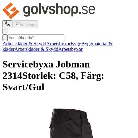
Varukorg
Arbetskläder & Skydd
Arbetsbyxor
Bygg
Byggmaterial &
kläder
Arbetskläder & Skydd
Arbetsbyxor
Servicebyxa Jobman
2314
Storlek: C58, Färg:
Svart/Gul