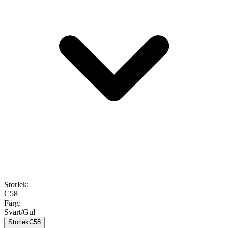
Storlek
:
C58
Färg
:
Svart/Gul
Storlek
C58