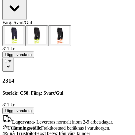
Färg:
Svart/Gul
811
kr
Lägg i varukorg
1
st
2314
Storlek: C58, Färg: Svart/Gul
811
kr
Lägg i varukorg
Lagervara
-
Levereras normalt inom 2-5 arbetsdagar.
Utlämningsställe
Fraktkostnad beräknas i varukorgen.
4/5 på Trustpilot
Högt betyg från våra kunder