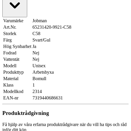
Varumärke
Jobman
Art.Nr.
65231420-9921-C58
Storlek
C58
Färg
Svart/Gul
Hög Synbarhet
Ja
Fodrad
Nej
Vattentät
Nej
Modell
Unisex
Produkttyp
Arbetsbyxa
Material
Bomull
Klass
1
Modellkod
2314
EAN-nr
7319440686631
Produktrådgivning
Få hjälp av våra erfarna produktrådgivare när du vill ha tips och råd
inför ditt köp