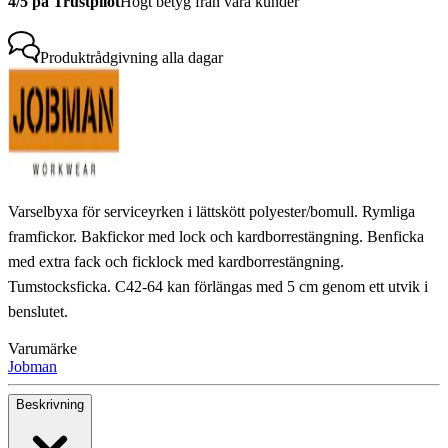
4/5 på Trustpilot
Högt betyg från våra kunder
Produktrådgivning
alla dagar
Varselbyxa för serviceyrken i lättskött polyester/bomull. Rymliga
framfickor. Bakfickor med lock och kardborrestängning. Benficka
med extra fack och ficklock med kardborrestängning.
Tumstocksficka. C42-64 kan förlängas med 5 cm genom ett utvik i
benslutet.
Varumärke
Jobman
Beskrivning