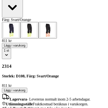
Färg:
Svart/Orange
811
kr
Lägg i varukorg
1
st
2314
Storlek: D108, Färg: Svart/Orange
811
kr
Lägg i varukorg
Lagervara
-
Levereras normalt inom 2-5 arbetsdagar.
Utlämningsställe
Fraktkostnad beräknas i varukorgen.