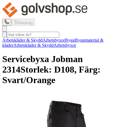
Varukorg
Arbetskläder & Skydd
Arbetsbyxor
Bygg
Byggmaterial &
kläder
Arbetskläder & Skydd
Arbetsbyxor
Servicebyxa Jobman
2314
Storlek: D108, Färg:
Svart/Orange