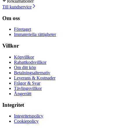
Reklamationer
Till kundservice
Om oss
Företaget
Immateriella rättigheter
Villkor
Köpvillkor
Rabattkodsvillkor
Om ditt köp
Betalningsalternativ
Leverans & Kostnader
Frågor & Svar
Tävlingsvillkor
Ångerrätt
Integritet
Integritetspolicy
Cookiepolicy