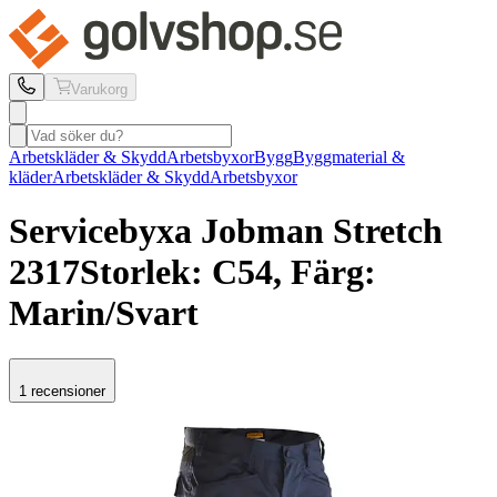
Varukorg
Arbetskläder & Skydd
Arbetsbyxor
Bygg
Byggmaterial &
kläder
Arbetskläder & Skydd
Arbetsbyxor
Servicebyxa Jobman
Stretch
2317
Storlek: C54, Färg:
Marin/Svart
1 recensioner