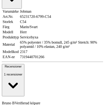
Varumärke
Jobman
Art.Nr.
65231720-6799-C54
Storlek
C54
Färg
Marin/Svart
Modell
Herr
Produkttyp
Servicebyxa
65% polyester / 35% bomull, 245 g/m² Stretch: 90%
Material
polyamid / 10% elastan, 240 g/m²
Modellkod
2317
EAN-nr
7319440701266
Recensioner
1 recensioner
Bruno B
Verifierad köpare