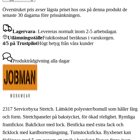
Överstruket pris avser lägsta priset hos oss på denna produkt de
senaste 30 dagarna före prissänkningen.
Lagervara
-
Levereras normalt inom 2-5 arbetsdagar.
Utlämningsställe
Fraktkostnad beräknas i varukorgen.
4/5 på Trustpilot
Högt betyg från våra kunder
Produktrådgivning
alla dagar
2317 Servicebyxa Stretch. Lättskött polyester/bomull som håller färg
och form. Stretchpaneler på bakstycket, för ökad rörlighet. Rymliga
framfickor. Bakfickor med lock. Benficka med extra fack och
ficklock med kardborrestängning. Tumstocksficka. Byxbenet kan