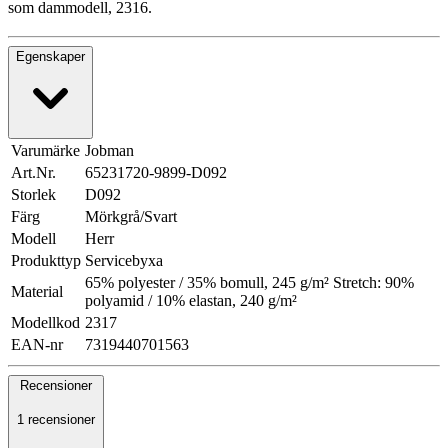
som dammodell, 2316.
Egenskaper
Varumärke
Jobman
Art.Nr.
65231720-9899-D092
Storlek
D092
Färg
Mörkgrå/Svart
Modell
Herr
Produkttyp
Servicebyxa
65% polyester / 35% bomull, 245 g/m² Stretch: 90%
Material
polyamid / 10% elastan, 240 g/m²
Modellkod
2317
EAN-nr
7319440701563
Recensioner
1 recensioner