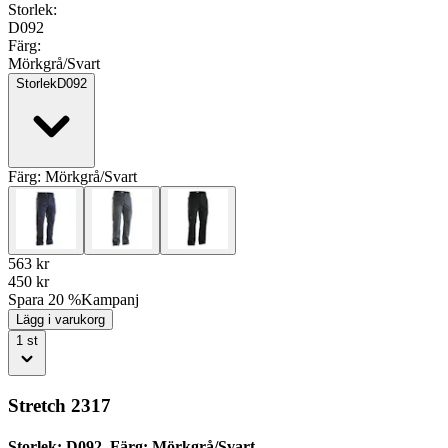
Storlek
:
D092
Färg
:
Mörkgrå/Svart
Storlek
D092
Färg:
Mörkgrå/Svart
563
kr
450
kr
Spara 20 %
Kampanj
Lägg i varukorg
1
st
Stretch 2317
Storlek: D092, Färg: Mörkgrå/Svart