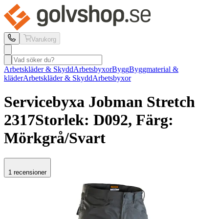
Varukorg
Arbetskläder & Skydd
Arbetsbyxor
Bygg
Byggmaterial &
kläder
Arbetskläder & Skydd
Arbetsbyxor
Servicebyxa Jobman
Stretch
2317
Storlek: D092, Färg:
Mörkgrå/Svart
1 recensioner