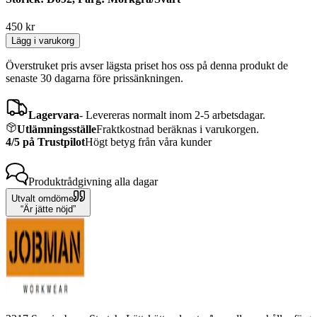
450
kr
Lägg i varukorg
Överstruket pris avser lägsta priset hos oss på denna produkt de
senaste 30 dagarna före prissänkningen.
Lagervara
-
Levereras normalt inom 2-5 arbetsdagar.
Utlämningsställe
Fraktkostnad beräknas i varukorgen.
4/5 på Trustpilot
Högt betyg från våra kunder
Produktrådgivning
alla dagar
Utvalt omdöme
Är jätte nöjd