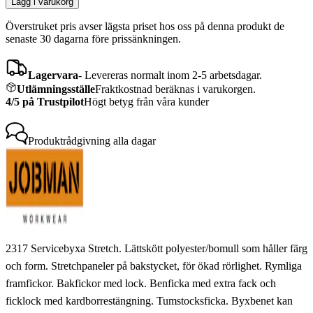
Lägg i varukorg
Överstruket pris avser lägsta priset hos oss på denna produkt de
senaste 30 dagarna före prissänkningen.
Lagervara
-
Levereras normalt inom 2-5 arbetsdagar.
Utlämningsställe
Fraktkostnad beräknas i varukorgen.
4/5 på Trustpilot
Högt betyg från våra kunder
Produktrådgivning
alla dagar
2317 Servicebyxa Stretch. Lättskött polyester/bomull som håller färg
och form. Stretchpaneler på bakstycket, för ökad rörlighet. Rymliga
framfickor. Bakfickor med lock. Benficka med extra fack och
ficklock med kardborrestängning. Tumstocksficka. Byxbenet kan