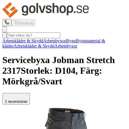
Varukorg
Arbetskläder & Skydd
Arbetsbyxor
Bygg
Byggmaterial &
kläder
Arbetskläder & Skydd
Arbetsbyxor
Servicebyxa Jobman
Stretch
2317
Storlek: D104, Färg:
Mörkgrå/Svart
1 recensioner