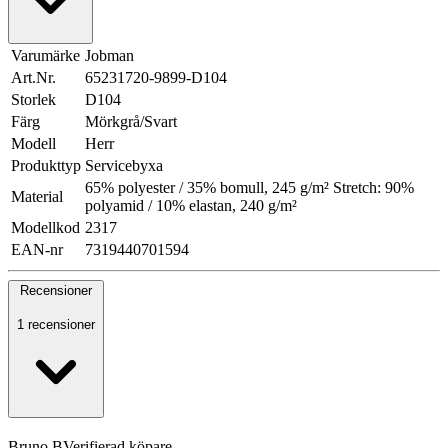
Varumärke
Jobman
Art.Nr.
65231720-9899-D104
Storlek
D104
Färg
Mörkgrå/Svart
Modell
Herr
Produkttyp
Servicebyxa
65% polyester / 35% bomull, 245 g/m² Stretch: 90%
Material
polyamid / 10% elastan, 240 g/m²
Modellkod
2317
EAN-nr
7319440701594
Recensioner
1 recensioner
Bruno B
Verifierad köpare