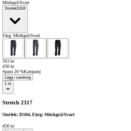
Mörkgrå/Svart
Storlek
D104
Färg:
Mörkgrå/Svart
563
kr
450
kr
Spara 20 %
Kampanj
Lägg i varukorg
1
st
Stretch 2317
Storlek: D104, Färg: Mörkgrå/Svart
450
kr