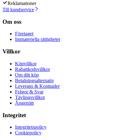
Reklamationer
Till kundservice
Om oss
Företaget
Immateriella rättigheter
Villkor
Köpvillkor
Rabattkodsvillkor
Om ditt köp
Betalningsalternativ
Leverans & Kostnader
Frågor & Svar
Tävlingsvillkor
Ångerrätt
Integritet
Integritetspolicy
Cookiepolicy