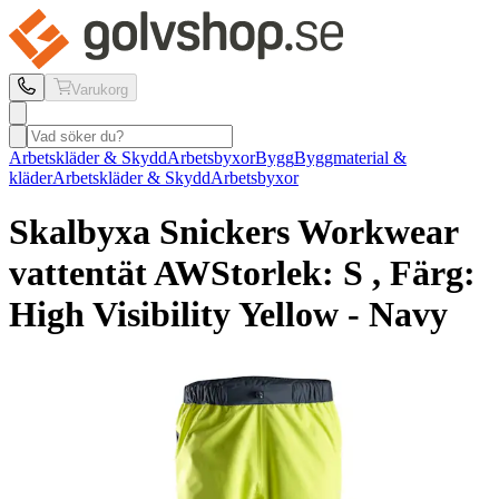
Varukorg
Arbetskläder & Skydd
Arbetsbyxor
Bygg
Byggmaterial &
kläder
Arbetskläder & Skydd
Arbetsbyxor
Skalbyxa Snickers Workwear
vattentät AW
Storlek: S , Färg:
High Visibility Yellow - Navy