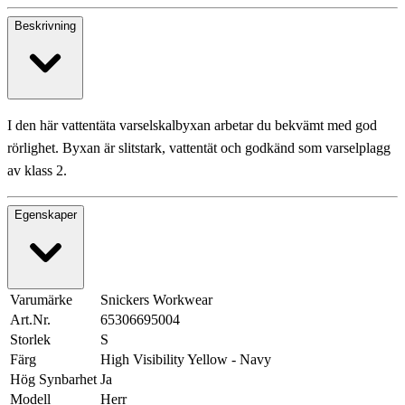
Beskrivning
I den här vattentäta varselskalbyxan arbetar du bekvämt med god
rörlighet. Byxan är slitstark, vattentät och godkänd som varselplagg
av klass 2.
Egenskaper
Varumärke
Snickers Workwear
Art.Nr.
65306695004
Storlek
S
Färg
High Visibility Yellow - Navy
Hög Synbarhet
Ja
Modell
Herr