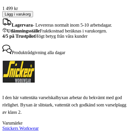
1 499
kr
Lägg i varukorg
Lagervara
-
Levereras normalt inom 5-10 arbetsdagar.
Utlämningsställe
Fraktkostnad beräknas i varukorgen.
4/5 på Trustpilot
Högt betyg från våra kunder
Produktrådgivning
alla dagar
I den här vattentäta varselskalbyxan arbetar du bekvämt med god
rörlighet. Byxan är slitstark, vattentät och godkänd som varselplagg
av klass 2.
Varumärke
Snickers Workwear