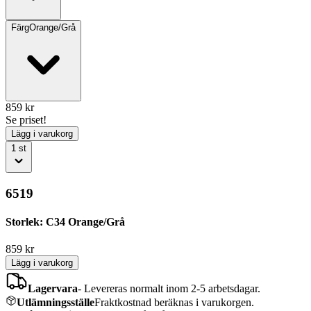
Färg
Orange/Grå
859
kr
Se priset!
Lägg i varukorg
1
st
6519
Storlek: C34 Orange/Grå
859
kr
Lägg i varukorg
Lagervara
-
Levereras normalt inom 2-5 arbetsdagar.
Utlämningsställe
Fraktkostnad beräknas i varukorgen.