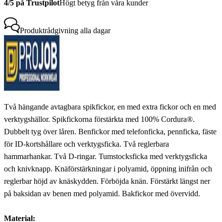
4/5 på Trustpilot
Högt betyg från våra kunder
Produktrådgivning
alla dagar
Två hängande avtagbara spikfickor, en med extra fickor och en med
verktygshällor. Spikfickorna förstärkta med 100% Cordura®.
Dubbelt tyg över låren. Benfickor med telefonficka, pennficka, fäste
för ID-kortshållare och verktygsficka. Två reglerbara
hammarhankar. Två D-ringar. Tumstocksficka med verktygsficka
och knivknapp. Knäförstärkningar i polyamid, öppning inifrån och
reglerbar höjd av knäskydden. Förböjda knän. Förstärkt längst ner
på baksidan av benen med polyamid. Bakfickor med övervidd.
Material: