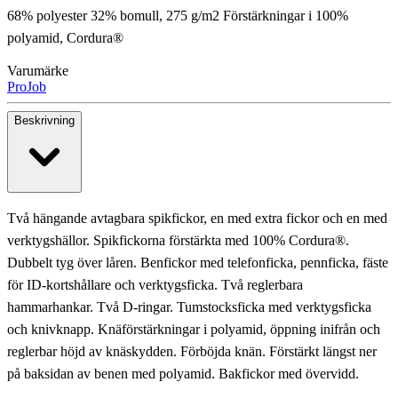
68% polyester 32% bomull, 275 g/m2 Förstärkningar i 100%
polyamid, Cordura®
Varumärke
ProJob
Beskrivning
Två hängande avtagbara spikfickor, en med extra fickor och en med
verktygshällor. Spikfickorna förstärkta med 100% Cordura®.
Dubbelt tyg över låren. Benfickor med telefonficka, pennficka, fäste
för ID-kortshållare och verktygsficka. Två reglerbara
hammarhankar. Två D-ringar. Tumstocksficka med verktygsficka
och knivknapp. Knäförstärkningar i polyamid, öppning inifrån och
reglerbar höjd av knäskydden. Förböjda knän. Förstärkt längst ner
på baksidan av benen med polyamid. Bakfickor med övervidd.