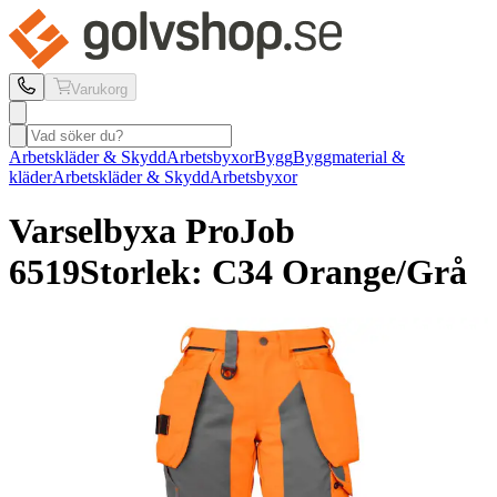
Varukorg
Arbetskläder & Skydd
Arbetsbyxor
Bygg
Byggmaterial &
kläder
Arbetskläder & Skydd
Arbetsbyxor
Varselbyxa ProJob
6519
Storlek: C34 Orange/Grå