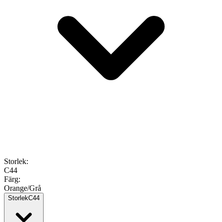
Storlek
:
C44
Färg
:
Orange/Grå
Storlek
C44