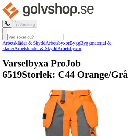
Varukorg
Arbetskläder & Skydd
Arbetsbyxor
Bygg
Byggmaterial &
kläder
Arbetskläder & Skydd
Arbetsbyxor
Varselbyxa ProJob
6519
Storlek: C44 Orange/Grå