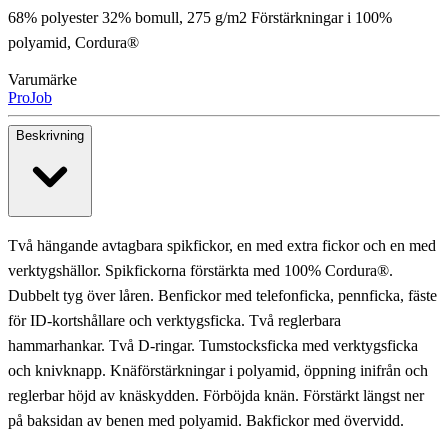
68% polyester 32% bomull, 275 g/m2 Förstärkningar i 100%
polyamid, Cordura®
Varumärke
ProJob
Beskrivning
Två hängande avtagbara spikfickor, en med extra fickor och en med
verktygshällor. Spikfickorna förstärkta med 100% Cordura®.
Dubbelt tyg över låren. Benfickor med telefonficka, pennficka, fäste
för ID-kortshållare och verktygsficka. Två reglerbara
hammarhankar. Två D-ringar. Tumstocksficka med verktygsficka
och knivknapp. Knäförstärkningar i polyamid, öppning inifrån och
reglerbar höjd av knäskydden. Förböjda knän. Förstärkt längst ner
på baksidan av benen med polyamid. Bakfickor med övervidd.