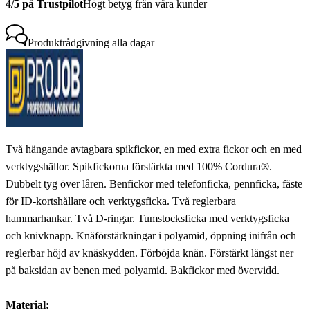
4/5 på Trustpilot
Högt betyg från våra kunder
Produktrådgivning
alla dagar
Två hängande avtagbara spikfickor, en med extra fickor och en med
verktygshällor. Spikfickorna förstärkta med 100% Cordura®.
Dubbelt tyg över låren. Benfickor med telefonficka, pennficka, fäste
för ID-kortshållare och verktygsficka. Två reglerbara
hammarhankar. Två D-ringar. Tumstocksficka med verktygsficka
och knivknapp. Knäförstärkningar i polyamid, öppning inifrån och
reglerbar höjd av knäskydden. Förböjda knän. Förstärkt längst ner
på baksidan av benen med polyamid. Bakfickor med övervidd.
Material: