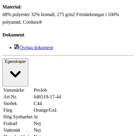
Material:
68% polyester 32% bomull, 275 g/m2 Förstärkningar i 100%
polyamid, Cordura®
Dokument
Övriga dokument
Egenskaper
Varumärke
ProJob
Art.Nr.
646519-17-44
Storlek
C44
Färg
Orange/Grå
Hög Synbarhet
Ja
Fodrad
Nej
Vattentät
Nej