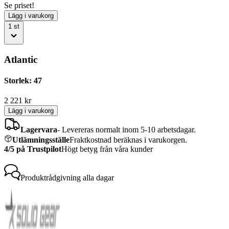
Se priset!
Lägg i varukorg
1
st
Atlantic
Storlek: 47
2 221
kr
Lägg i varukorg
Lagervara
-
Levereras normalt inom 5-10 arbetsdagar.
Utlämningsställe
Fraktkostnad beräknas i varukorgen.
4/5 på Trustpilot
Högt betyg från våra kunder
Produktrådgivning
alla dagar