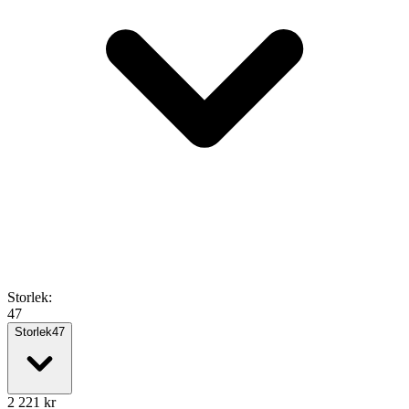
Storlek
:
47
Storlek
47
2 221
kr