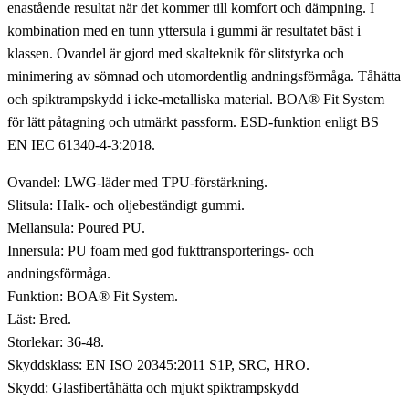
enastående resultat när det kommer till komfort och dämpning. I
kombination med en tunn yttersula i gummi är resultatet bäst i
klassen. Ovandel är gjord med skalteknik för slitstyrka och
minimering av sömnad och utomordentlig andningsförmåga. Tåhätta
och spiktrampskydd i icke-metalliska material. BOA® Fit System
för lätt påtagning och utmärkt passform. ESD-funktion enligt BS
EN IEC 61340-4-3:2018.
Ovandel: LWG-läder med TPU-förstärkning.
Slitsula: Halk- och oljebeständigt gummi.
Mellansula: Poured PU.
Innersula: PU foam med god fukttransporterings- och
andningsförmåga.
Funktion: BOA® Fit System.
Läst: Bred.
Storlekar: 36-48.
Skyddsklass: EN ISO 20345:2011 S1P, SRC, HRO.
Skydd: Glasfibertåhätta och mjukt spiktrampskydd