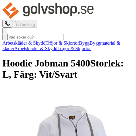
Varukorg
Arbetskläder & Skydd
Tröjor & Skjortor
Bygg
Byggmaterial &
kläder
Arbetskläder & Skydd
Tröjor & Skjortor
Hoodie Jobman
5400
Storlek:
L, Färg: Vit/Svart