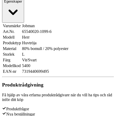
Egenskaper
Varumärke
Jobman
Art.Nr.
65540020-1099-6
Modell
Herr
Produkttyp
Huvtröja
Material
80% bomull / 20% polyester
Storlek
L
Färg
Vit/Svart
Modellkod
5400
EAN-nr
7319440699495
Produktrådgivning
Få hjälp av våra erfarna produktrådgivare när du vill ha tips och råd
inför ditt köp
Produktfrågor
Nya beställningar