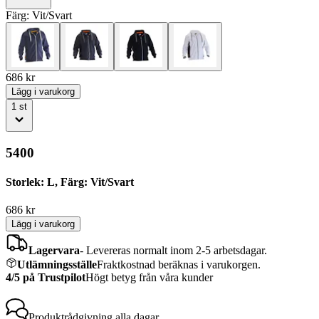
Färg:
Vit/Svart
686
kr
Lägg i varukorg
1
st
5400
Storlek: L, Färg: Vit/Svart
686
kr
Lägg i varukorg
Lagervara
-
Levereras normalt inom 2-5 arbetsdagar.
Utlämningsställe
Fraktkostnad beräknas i varukorgen.
4/5 på Trustpilot
Högt betyg från våra kunder
Produktrådgivning
alla dagar