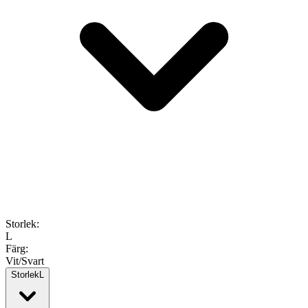
Storlek
:
L
Färg
:
Vit/Svart
Storlek
L