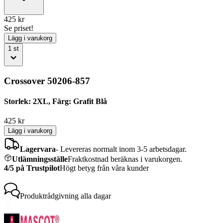
425
kr
Se priset!
Lägg i varukorg
1
st
Crossover 50206-857
Storlek: 2XL, Färg: Grafit Blå
425
kr
Lägg i varukorg
Lagervara
-
Levereras normalt inom 3-5 arbetsdagar.
Utlämningsställe
Fraktkostnad beräknas i varukorgen.
4/5 på Trustpilot
Högt betyg från våra kunder
Produktrådgivning
alla dagar