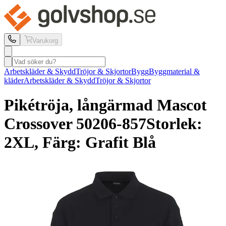
Varukorg
Arbetskläder & Skydd
Tröjor & Skjortor
Bygg
Byggmaterial &
kläder
Arbetskläder & Skydd
Tröjor & Skjortor
Pikétröja, långärmad Mascot
Crossover 50206-857
Storlek:
2XL, Färg: Grafit Blå