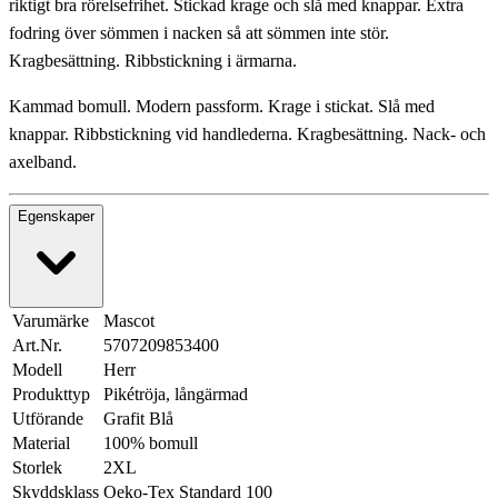
riktigt bra rörelsefrihet. Stickad krage och slå med knappar. Extra
fodring över sömmen i nacken så att sömmen inte stör.
Kragbesättning. Ribbstickning i ärmarna.
Kammad bomull. Modern passform. Krage i stickat. Slå med
knappar. Ribbstickning vid handlederna. Kragbesättning. Nack- och
axelband.
Egenskaper
Varumärke
Mascot
Art.Nr.
5707209853400
Modell
Herr
Produkttyp
Pikétröja, långärmad
Utförande
Grafit Blå
Material
100% bomull
Storlek
2XL
Skyddsklass
Oeko-Tex Standard 100