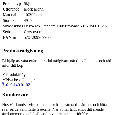
Produkttyp
Skjorta
Utförande
Mörk Marin
Material
100% bomull
Storlek
49-50
Skyddsklass
Oeko-Tex Standard 100/ ProWash - EN ISO 15797
Serie
Crossover
EAN-nr
5707209969965
Produktrådgivning
Få hjälp av våra erfarna produktrådgivare när du vill ha tips och råd
inför ditt köp
Produktfrågor
Nya beställningar
010-140 01 02
Kundservice
Hos vår kundservice kan du enkelt registrera ditt ärende och hitta
svar på de vanligaste frågorna. När vi har tagit emot ditt ärende
återkommer vi och hjälper dig vidare med din förfrågan.