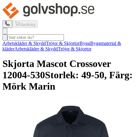
Varukorg
Arbetskläder & Skydd
Tröjor & Skjortor
Bygg
Byggmaterial &
kläder
Arbetskläder & Skydd
Tröjor & Skjortor
Skjorta Mascot
Crossover
12004-530
Storlek: 49-50, Färg:
Mörk Marin