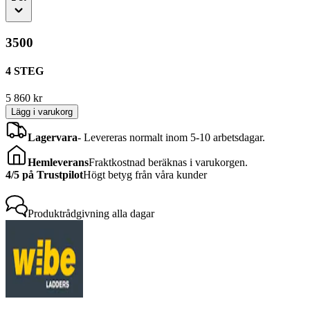
3500
4 STEG
5 860
kr
Lägg i varukorg
Lagervara
-
Levereras normalt inom 5-10 arbetsdagar.
Hemleverans
Fraktkostnad beräknas i varukorgen.
4/5 på Trustpilot
Högt betyg från våra kunder
Produktrådgivning
alla dagar