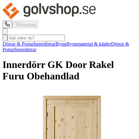
Varukorg
Dörrar & Portar
Innerdörrar
Bygg
Byggmaterial & kläder
Dörrar &
Portar
Innerdörrar
Innerdörr GK Door
Rakel
Furu Obehandlad