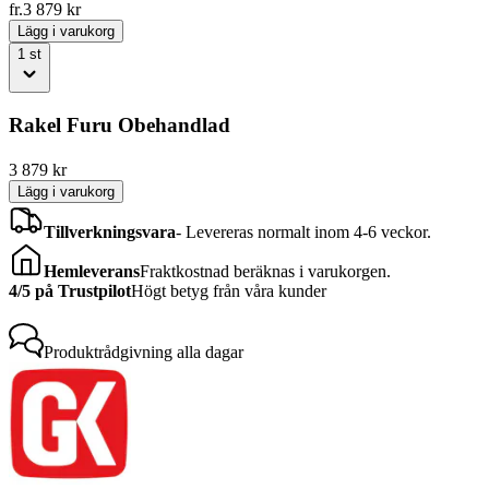
fr.
3 879
kr
Lägg i varukorg
1
st
Rakel Furu Obehandlad
3 879
kr
Lägg i varukorg
Tillverkningsvara
-
Levereras normalt inom 4-6 veckor.
Hemleverans
Fraktkostnad beräknas i varukorgen.
4/5 på Trustpilot
Högt betyg från våra kunder
Produktrådgivning
alla dagar