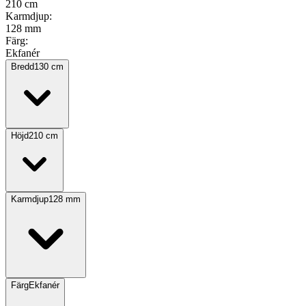
210 cm
Karmdjup
:
128 mm
Färg
:
Ekfanér
Bredd
130
cm
Höjd
210
cm
Karmdjup
128
mm
Färg
Ekfanér