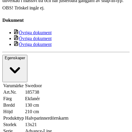
tillverkad i massivt trä och har justerbara gångjärn av snap-in-typ.
OBS! Tröskel ingår ej.
Dokument
Övriga dokument
Övriga dokument
Övriga dokument
Egenskaper
Varumärke
Swedoor
Art.Nr.
185738
Färg
Ekfanér
Bredd
130 cm
Höjd
210 cm
Produkttyp
Halvparinnerdörrskarm
Storlek
13x21
Serie
Advance-Line