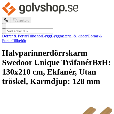
Varukorg
Dörrar & Portar
Tillbehör
Bygg
Byggmaterial & kläder
Dörrar &
Portar
Tillbehör
Halvparinnerdörrskarm
Swedoor
Unique Träfanér
BxH:
130x210 cm, Ekfanér, Utan
tröskel, Karmdjup: 128 mm