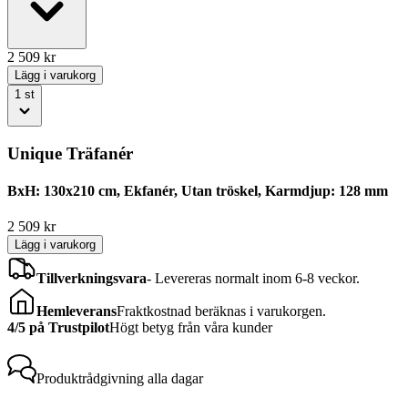
2 509
kr
Lägg i varukorg
1
st
Unique Träfanér
BxH: 130x210 cm, Ekfanér, Utan tröskel, Karmdjup: 128 mm
2 509
kr
Lägg i varukorg
Tillverkningsvara
-
Levereras normalt inom 6-8 veckor.
Hemleverans
Fraktkostnad beräknas i varukorgen.
4/5 på Trustpilot
Högt betyg från våra kunder
Produktrådgivning
alla dagar