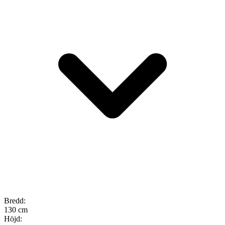
Bredd
:
130 cm
Höjd
: