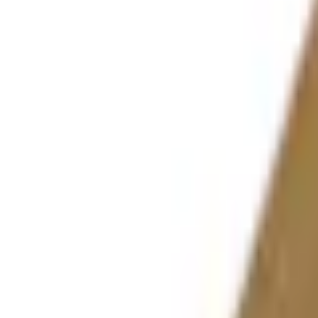
Favoriter
Varukorg
Alla produkter
010-140 01 02