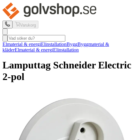
Varukorg
Elmaterial & energi
Elinstallation
Bygg
Byggmaterial &
kläder
Elmaterial & energi
Elinstallation
Lamputtag Schneider Electric
2-pol