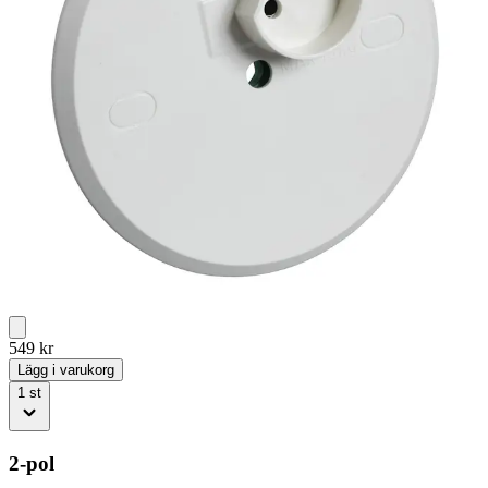
549
kr
Lägg i varukorg
1
st
2-pol