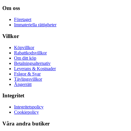
Om oss
Företaget
Immateriella rättigheter
Villkor
Köpvillkor
Rabattkodsvillkor
Om ditt köp
Betalningsalternativ
Leverans & Kostnader
Frågor & Svar
Tävlingsvillkor
Ångerrätt
Integritet
Integritetspolicy
Cookiepolicy
Våra andra butiker