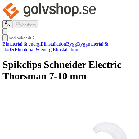
Varukorg
Elmaterial & energi
Elinstallation
Bygg
Byggmaterial &
kläder
Elmaterial & energi
Elinstallation
Spikclips Schneider Electric
Thorsman 7-10 mm