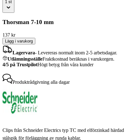
1
st
Thorsman 7-10 mm
137
kr
Lägg i varukorg
Lagervara
-
Levereras normalt inom 2-5 arbetsdagar.
Utlämningsställe
Fraktkostnad beräknas i varukorgen.
4/5 på Trustpilot
Högt betyg från våra kunder
Produktrådgivning
alla dagar
Clips från Schneider Electrics typ TC med elförzinkad härdad
stålspik för förläggning av runda kablar.