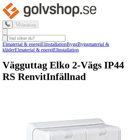
Varukorg
Elmaterial & energi
Elinstallation
Bygg
Byggmaterial &
kläder
Elmaterial & energi
Elinstallation
Vägguttag Elko
2-Vägs IP44
RS Renvit
Infällnad