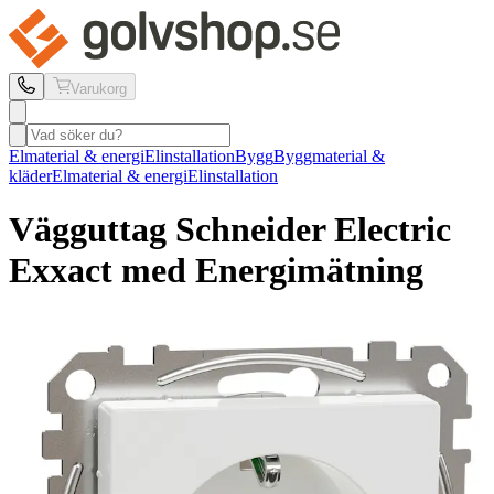
Varukorg
Elmaterial & energi
Elinstallation
Bygg
Byggmaterial &
kläder
Elmaterial & energi
Elinstallation
Vägguttag Schneider Electric
Exxact med Energimätning