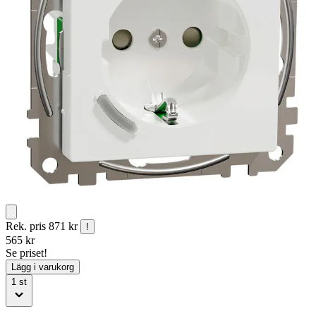
Rek. pris
871 kr
!
565
kr
Se priset!
Lägg i varukorg
1
st