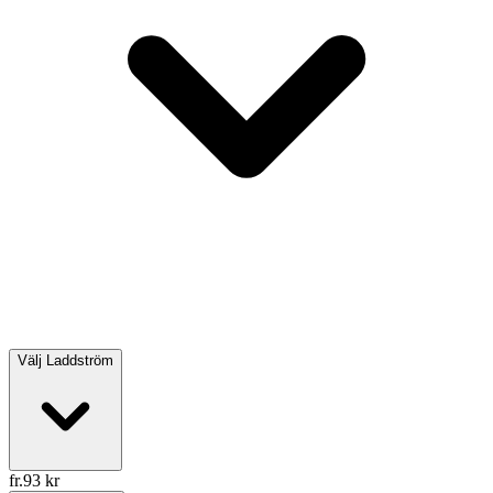
Välj
Laddström
fr.
93
kr