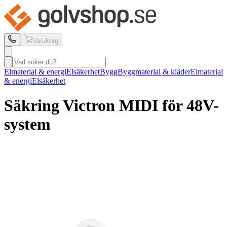
Varukorg
Elmaterial & energi
Elsäkerhet
Bygg
Byggmaterial & kläder
Elmaterial
& energi
Elsäkerhet
Säkring Victron
MIDI för 48V-
system