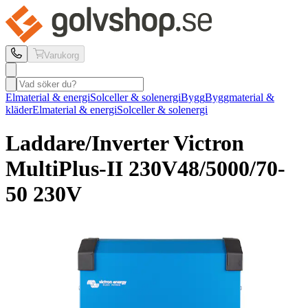
Varukorg
Elmaterial & energi
Solceller & solenergi
Bygg
Byggmaterial &
kläder
Elmaterial & energi
Solceller & solenergi
Laddare/Inverter Victron
MultiPlus-II 230V
48/5000/70-
50 230V