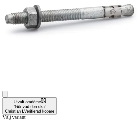
Utvalt omdöme
Gör vad den ska
Christian L
Verifierad köpare
Välj variant