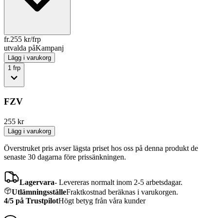
fr.
255
kr/frp
utvalda på
Kampanj
Lägg i varukorg
1
frp
FZV
255
kr
Lägg i varukorg
Överstruket pris avser lägsta priset hos oss på denna produkt de
senaste 30 dagarna före prissänkningen.
Lagervara
-
Levereras normalt inom 2-5 arbetsdagar.
Utlämningsställe
Fraktkostnad beräknas i varukorgen.
4/5 på Trustpilot
Högt betyg från våra kunder