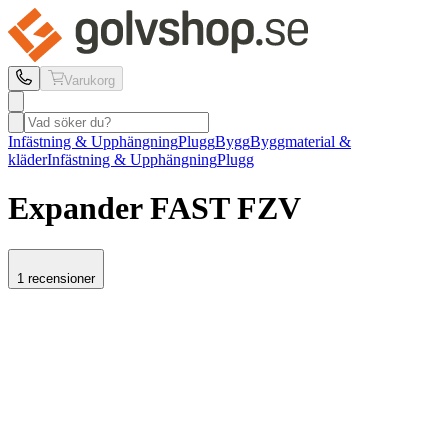
Varukorg
Infästning & Upphängning
Plugg
Bygg
Byggmaterial &
kläder
Infästning & Upphängning
Plugg
Expander FAST
FZV
1 recensioner