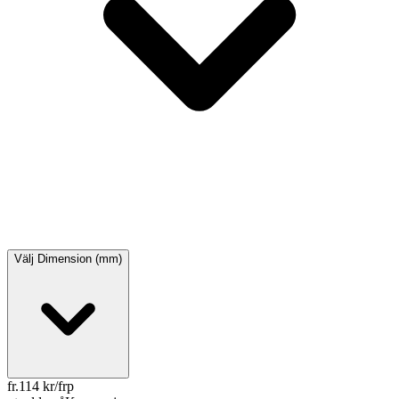
Välj
Dimension (mm)
fr.
114
kr/frp