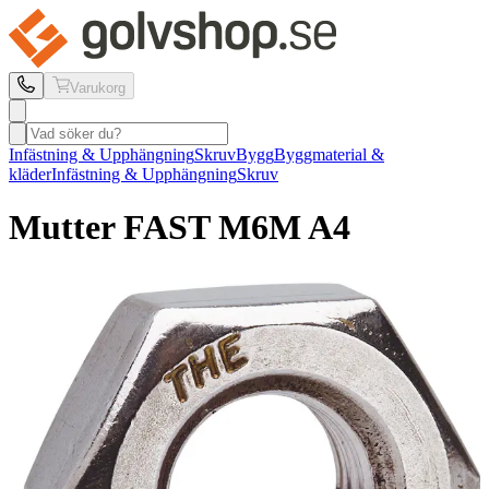
Varukorg
Infästning & Upphängning
Skruv
Bygg
Byggmaterial &
kläder
Infästning & Upphängning
Skruv
Mutter FAST
M6M A4