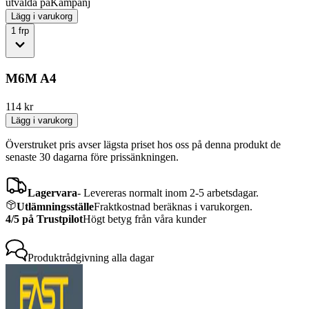
utvalda på
Kampanj
Lägg i varukorg
1
frp
M6M A4
114
kr
Lägg i varukorg
Överstruket pris avser lägsta priset hos oss på denna produkt de
senaste 30 dagarna före prissänkningen.
Lagervara
-
Levereras normalt inom 2-5 arbetsdagar.
Utlämningsställe
Fraktkostnad beräknas i varukorgen.
4/5 på Trustpilot
Högt betyg från våra kunder
Produktrådgivning
alla dagar