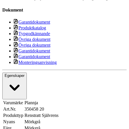
Dokument
Garantidokument
Produktkatalog
Typgodkännande
Övriga dokument
Övriga dokument
Garantidokument
Garantidokument
Monteringsanvisning
Egenskaper
Varumärke
Plannja
Art.Nr.
350458 20
Produkttyp
Renstratt Självrens
Nyans
Mörkgrå
Färg
Mörkgrå