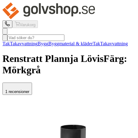
Varukorg
Tak
Takavvattning
Bygg
Byggmaterial & kläder
Tak
Takavvattning
Renstratt Plannja
Lövis
Färg:
Mörkgrå
1 recensioner