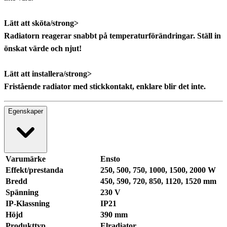
Lätt att sköta/strong>
Radiatorn reagerar snabbt på temperaturförändringar. Ställ in
önskat värde och njut!
Lätt att installera/strong>
Fristående radiator med stickkontakt, enklare blir det inte.
Egenskaper
Varumärke
Ensto
Effekt/prestanda
250, 500, 750, 1000, 1500, 2000 W
Bredd
450, 590, 720, 850, 1120, 1520 mm
Spänning
230 V
IP-Klassning
IP21
Höjd
390 mm
Produkttyp
Elradiator