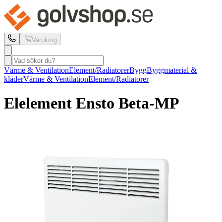
Varukorg
Värme & Ventilation
Element/Radiatorer
Bygg
Byggmaterial &
kläder
Värme & Ventilation
Element/Radiatorer
Elelement Ensto
Beta-MP