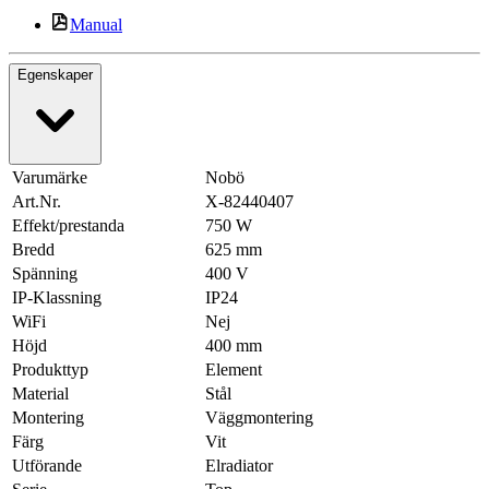
Manual
Egenskaper
Varumärke
Nobö
Art.Nr.
X-82440407
Effekt/prestanda
750 W
Bredd
625 mm
Spänning
400 V
IP-Klassning
IP24
WiFi
Nej
Höjd
400 mm
Produkttyp
Element
Material
Stål
Montering
Väggmontering
Färg
Vit
Utförande
Elradiator