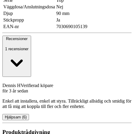
Serie
Top
Väggdosa/Anslutningsdosa
Nej
Djup
90 mm
Stickpropp
Ja
EAN-nr
7030690105139
Recensioner
1 recensioner
Dennis H
Verifierad köpare
för 3 år sedan
Enkel att installera, enkel att styra. Tillräckligt allsidig och smidig för
att få mig att koppla till fler och fler enheter.
Hjälpsam
(
6
)
Produktrådgivning