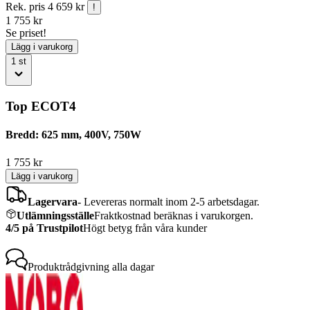
Rek. pris
4 659 kr
!
1 755
kr
Se priset!
Lägg i varukorg
1
st
Top ECOT4
Bredd: 625 mm, 400V, 750W
1 755
kr
Lägg i varukorg
Lagervara
-
Levereras normalt inom 2-5 arbetsdagar.
Utlämningsställe
Fraktkostnad beräknas i varukorgen.
4/5 på Trustpilot
Högt betyg från våra kunder
Produktrådgivning
alla dagar