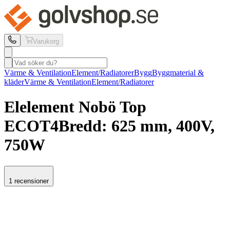
Varukorg
Värme & Ventilation
Element/Radiatorer
Bygg
Byggmaterial &
kläder
Värme & Ventilation
Element/Radiatorer
Elelement Nobö
Top
ECOT4
Bredd: 625 mm, 400V,
750W
1 recensioner