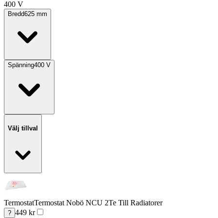
400 V
Bredd
625
mm
Spänning
400
V
Välj tillval
Termostat
Termostat Nobö NCU 2Te Till Radiatorer
449
kr
?