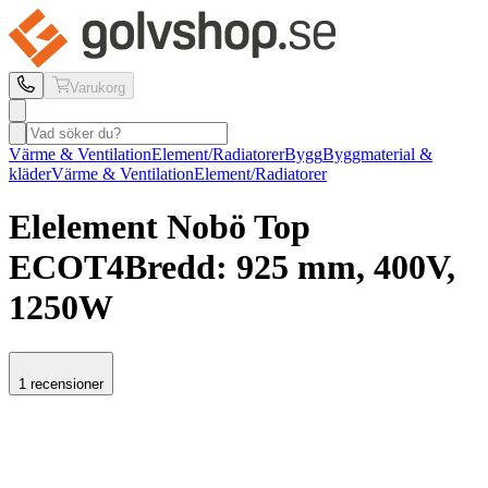
Varukorg
Värme & Ventilation
Element/Radiatorer
Bygg
Byggmaterial &
kläder
Värme & Ventilation
Element/Radiatorer
Elelement Nobö
Top
ECOT4
Bredd: 925 mm, 400V,
1250W
1 recensioner