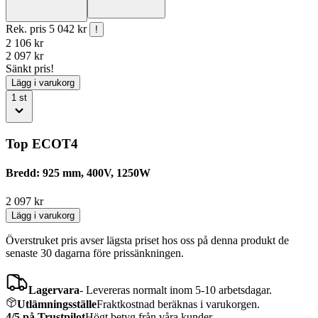
Rek. pris
5 042 kr
!
2 106
kr
2 097
kr
Sänkt pris!
Lägg i varukorg
1
st
Top ECOT4
Bredd: 925 mm, 400V, 1250W
2 097
kr
Lägg i varukorg
Överstruket pris avser lägsta priset hos oss på denna produkt de
senaste 30 dagarna före prissänkningen.
Lagervara
-
Levereras normalt inom 5-10 arbetsdagar.
Utlämningsställe
Fraktkostnad beräknas i varukorgen.
4/5 på Trustpilot
Högt betyg från våra kunder