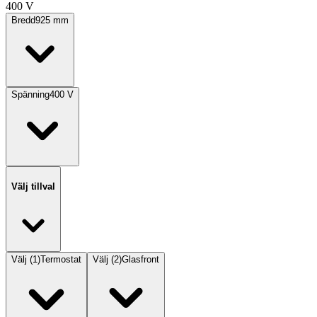
400 V
Bredd
925
mm
Spänning
400
V
Välj tillval
Välj
(
1
)
Termostat
Välj
(
2
)
Glasfront