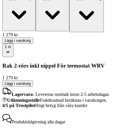
1 279
kr
Lägg i varukorg
1
st
Rak 2-rörs inkl nippel För termostat WRV
1 279
kr
Lägg i varukorg
Lagervara
-
Levereras normalt inom 2-5 arbetsdagar.
Utlämningsställe
Fraktkostnad beräknas i varukorgen.
4/5 på Trustpilot
Högt betyg från våra kunder
Produktrådgivning
alla dagar