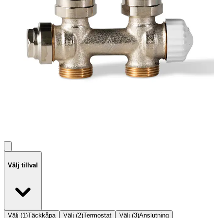
Välj tillval
Välj
(
1
)
Täckkåpa
Välj
(
2
)
Termostat
Välj
(
3
)
Anslutning