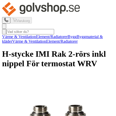
Varukorg
Värme & Ventilation
Element/Radiatorer
Bygg
Byggmaterial &
kläder
Värme & Ventilation
Element/Radiatorer
H-stycke IMI
Rak 2-rörs inkl
nippel För termostat WRV