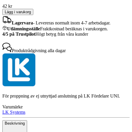
42
kr
Lägg i varukorg
Lagervara
-
Levereras normalt inom 4-7 arbetsdagar.
Utlämningsställe
Fraktkostnad beräknas i varukorgen.
4/5 på Trustpilot
Högt betyg från våra kunder
Produktrådgivning
alla dagar
För proppning av ej utnyttjad anslutning på LK Fördelare UNI.
Varumärke
LK Systems
Beskrivning