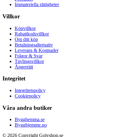
Immateriella rättigheter
Villkor
Köpvillkor
Rabattkodsvillkor
Om ditt köp
Betalningsalternativ
Leverans & Kostnader
Frågor & Svar
Tävlingsvillkor
Ångerrätt
Integritet
Integritetspolicy
Cookiepolicy
Våra andra butiker
Bygghemma.se
Bygghjemme.no
© 2026 Copyright Golvshop.se