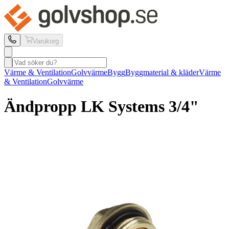
Varukorg
Värme & Ventilation
Golvvärme
Bygg
Byggmaterial & kläder
Värme
& Ventilation
Golvvärme
Ändpropp LK Systems
3/4"