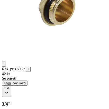
Rek. pris
59 kr
!
42
kr
Se priset!
Lägg i varukorg
1
st
3/4"