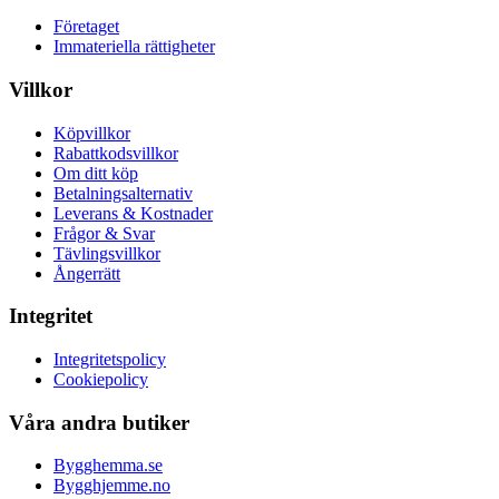
Företaget
Immateriella rättigheter
Villkor
Köpvillkor
Rabattkodsvillkor
Om ditt köp
Betalningsalternativ
Leverans & Kostnader
Frågor & Svar
Tävlingsvillkor
Ångerrätt
Integritet
Integritetspolicy
Cookiepolicy
Våra andra butiker
Bygghemma.se
Bygghjemme.no