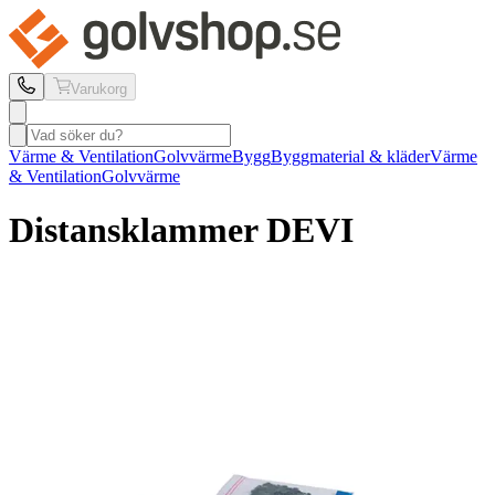
Varukorg
Värme & Ventilation
Golvvärme
Bygg
Byggmaterial & kläder
Värme
& Ventilation
Golvvärme
Distansklammer DEVI