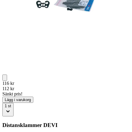
116
kr
112
kr
Sänkt pris!
Lägg i varukorg
1
st
Distansklammer DEVI