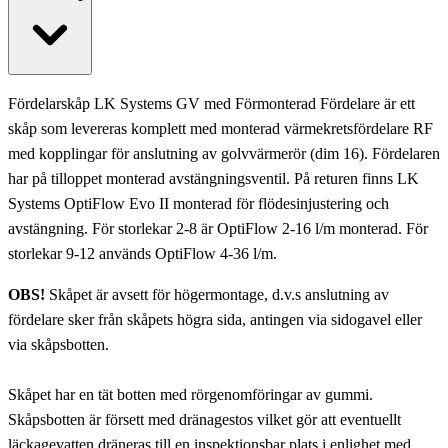
Fördelarskåp LK Systems GV med Förmonterad Fördelare är ett
skåp som levereras komplett med monterad värmekretsfördelare RF
med kopplingar för anslutning av golvvärmerör (dim 16). Fördelaren
har på tilloppet monterad avstängningsventil. På returen finns LK
Systems OptiFlow Evo II monterad för flödesinjustering och
avstängning. För storlekar 2-8 är OptiFlow 2-16 l/m monterad. För
storlekar 9-12 används OptiFlow 4-36 l/m.
OBS!
Skåpet är avsett för högermontage, d.v.s anslutning av
fördelare sker från skåpets högra sida, antingen via sidogavel eller
via skåpsbotten.
Skåpet har en tät botten med rörgenomföringar av gummi.
Skåpsbotten är försett med dränagestos vilket gör att eventuellt
läckagevatten dräneras till en inspektionsbar plats i enlighet med