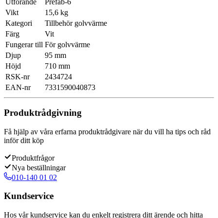
Utförande
Prefab-6
Vikt
15,6 kg
Kategori
Tillbehör golvvärme
Färg
Vit
Fungerar till
För golvvärme
Djup
95 mm
Höjd
710 mm
RSK-nr
2434724
EAN-nr
7331590040873
Produktrådgivning
Få hjälp av våra erfarna produktrådgivare när du vill ha tips och råd
inför ditt köp
Produktfrågor
Nya beställningar
010-140 01 02
Kundservice
Hos vår kundservice kan du enkelt registrera ditt ärende och hitta