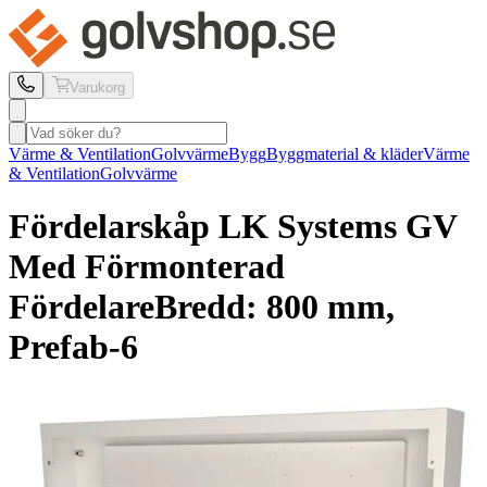
Varukorg
Värme & Ventilation
Golvvärme
Bygg
Byggmaterial & kläder
Värme
& Ventilation
Golvvärme
Fördelarskåp LK Systems
GV
Med Förmonterad
Fördelare
Bredd: 800 mm,
Prefab-6