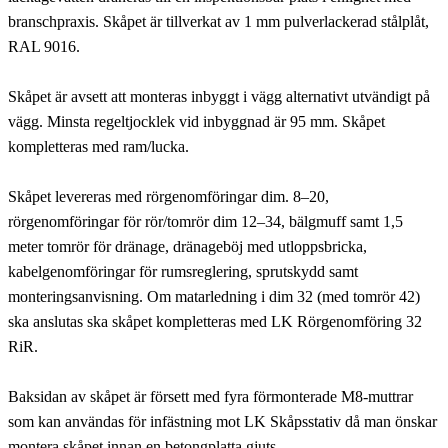
branschpraxis. Skåpet är tillverkat av 1 mm pulverlackerad stålplåt,
RAL 9016.
Skåpet är avsett att monteras inbyggt i vägg alternativt utvändigt på
vägg. Minsta regeltjocklek vid inbyggnad är 95 mm. Skåpet
kompletteras med ram/lucka.
Skåpet levereras med rörgenomföringar dim. 8–20,
rörgenomföringar för rör/tomrör dim 12–34, bälgmuff samt 1,5
meter tomrör för dränage, dränageböj med utloppsbricka,
kabelgenomföringar för rumsreglering, sprutskydd samt
monteringsanvisning. Om matarledning i dim 32 (med tomrör 42)
ska anslutas ska skåpet kompletteras med LK Rörgenomföring 32
RiR.
Baksidan av skåpet är försett med fyra förmonterade M8-muttrar
som kan användas för infästning mot LK Skåpsstativ då man önskar
montera skåpet innan en betongplatta gjuts.