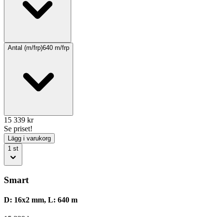
Antal (m/frp)
640
m/frp
15 339
kr
Se priset!
Lägg i varukorg
1
st
Smart
D: 16x2 mm, L: 640 m