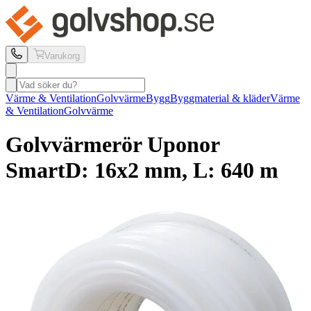
Varukorg
Värme & Ventilation
Golvvärme
Bygg
Byggmaterial & kläder
Värme
& Ventilation
Golvvärme
Golvvärmerör Uponor
Smart
D: 16x2 mm, L: 640 m