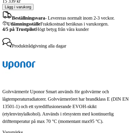
15 339
kr
Lägg i varukorg
Beställningsvara
-
Levereras normalt inom 2-3 veckor.
Utlämningsställe
Fraktkostnad beräknas i varukorgen.
4/5 på Trustpilot
Högt betyg från våra kunder
Produktrådgivning
alla dagar
Golvvärmerör Uponor Smart används för golvvärme och
lågtemperaturradiatorer. Golvvärmeröret har brandklass E (DIN EN
13501-1) och ett syrediffusionerande EVOH-skikt
(etylenvinylalkohol). Används i rörsystem med kontinuerlig
drifttemperatur på max 70 °C (momentant max95 °C).
Varumärke