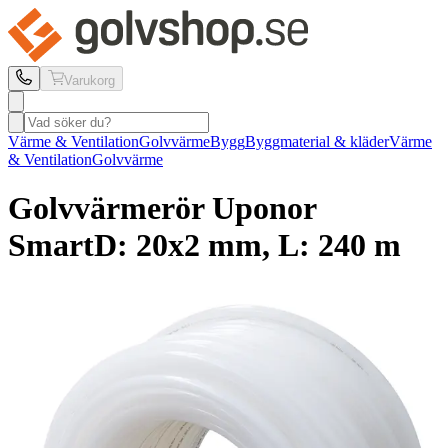
Varukorg
Värme & Ventilation
Golvvärme
Bygg
Byggmaterial & kläder
Värme
& Ventilation
Golvvärme
Golvvärmerör Uponor
Smart
D: 20x2 mm, L: 240 m