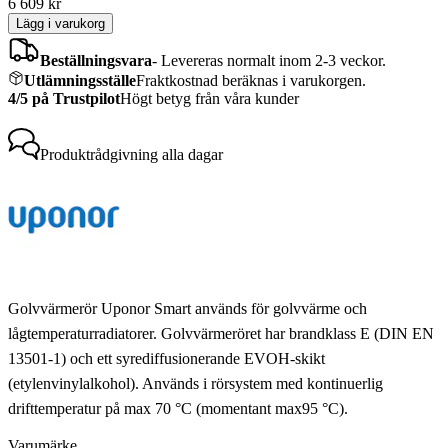
6 609
kr
Lägg i varukorg
Beställningsvara
-
Levereras normalt inom 2-3 veckor.
Utlämningsställe
Fraktkostnad beräknas i varukorgen.
4/5 på Trustpilot
Högt betyg från våra kunder
Produktrådgivning
alla dagar
Golvvärmerör Uponor Smart används för golvvärme och
lågtemperaturradiatorer. Golvvärmeröret har brandklass E (DIN EN
13501-1) och ett syrediffusionerande EVOH-skikt
(etylenvinylalkohol). Används i rörsystem med kontinuerlig
drifttemperatur på max 70 °C (momentant max95 °C).
Varumärke