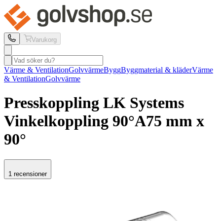
Varukorg
Värme & Ventilation
Golvvärme
Bygg
Byggmaterial & kläder
Värme
& Ventilation
Golvvärme
Presskoppling LK Systems
Vinkelkoppling 90°
A75 mm x
90°
1 recensioner