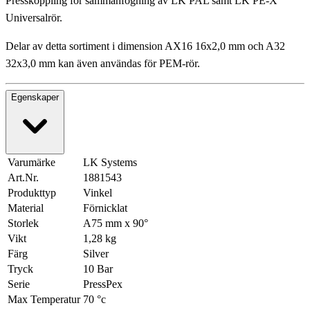
Presskoppling för sammanfogning av LK PAL samt LK PE-X
Universalrör.
Delar av detta sortiment i dimension AX16 16x2,0 mm och A32
32x3,0 mm kan även användas för PEM-rör.
Egenskaper
Varumärke
LK Systems
Art.Nr.
1881543
Produkttyp
Vinkel
Material
Förnicklat
Storlek
A75 mm x 90°
Vikt
1,28 kg
Färg
Silver
Tryck
10 Bar
Serie
PressPex
Max Temperatur
70 °c