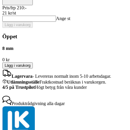
Pris/frp 210:-
21
kr/st
Ange st
Lägg i varukorg
Öppet
8 mm
0
kr
Lägg i varukorg
Lagervara
-
Levereras normalt inom 5-10 arbetsdagar.
Utlämningsställe
Fraktkostnad beräknas i varukorgen.
4/5 på Trustpilot
Högt betyg från våra kunder
Produktrådgivning
alla dagar