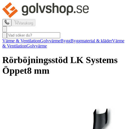
Varukorg
Värme & Ventilation
Golvvärme
Bygg
Byggmaterial & kläder
Värme
& Ventilation
Golvvärme
Rörböjningsstöd LK Systems
Öppet
8 mm