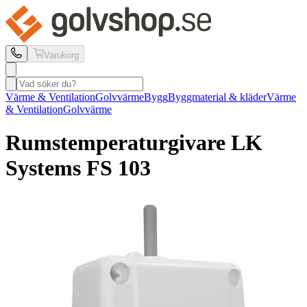
Varukorg
Värme & Ventilation
Golvvärme
Bygg
Byggmaterial & kläder
Värme
& Ventilation
Golvvärme
Rumstemperaturgivare LK
Systems
FS 103