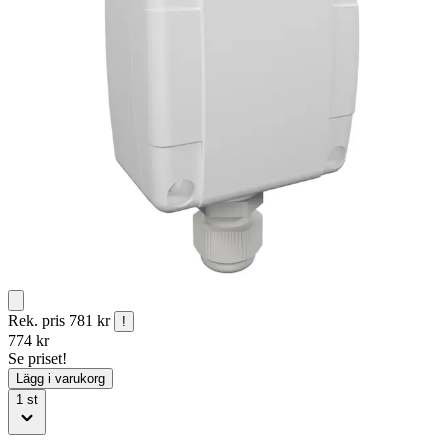
Rek. pris
781 kr
!
774
kr
Se priset!
Lägg i varukorg
1
st