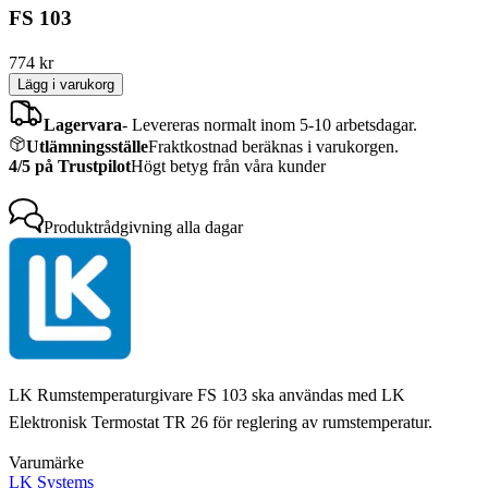
FS 103
774
kr
Lägg i varukorg
Lagervara
-
Levereras normalt inom 5-10 arbetsdagar.
Utlämningsställe
Fraktkostnad beräknas i varukorgen.
4/5 på Trustpilot
Högt betyg från våra kunder
Produktrådgivning
alla dagar
LK Rumstemperaturgivare FS 103 ska användas med LK
Elektronisk Termostat TR 26 för reglering av rumstemperatur.
Varumärke
LK Systems