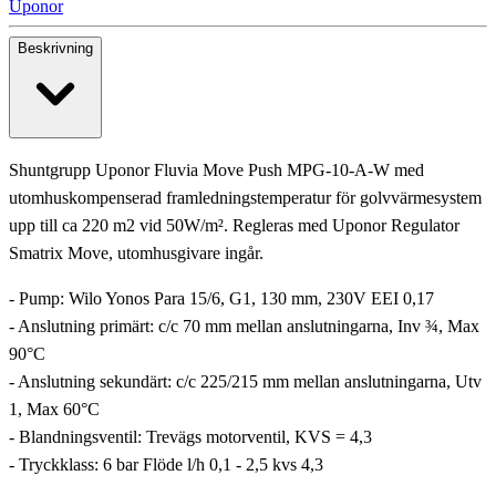
Uponor
Beskrivning
Shuntgrupp Uponor Fluvia Move Push MPG-10-A-W med
utomhuskompenserad framledningstemperatur för golvvärmesystem
upp till ca 220 m2 vid 50W/m². Regleras med Uponor Regulator
Smatrix Move, utomhusgivare ingår.
- Pump: Wilo Yonos Para 15/6, G1, 130 mm, 230V EEI 0,17
- Anslutning primärt: c/c 70 mm mellan anslutningarna, Inv ¾, Max
90°C
- Anslutning sekundärt: c/c 225/215 mm mellan anslutningarna, Utv
1, Max 60°C
- Blandningsventil: Trevägs motorventil, KVS = 4,3
- Tryckklass: 6 bar Flöde l/h 0,1 - 2,5 kvs 4,3