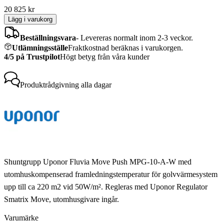
20 825
kr
Lägg i varukorg
Beställningsvara
-
Levereras normalt inom 2-3 veckor.
Utlämningsställe
Fraktkostnad beräknas i varukorgen.
4/5 på Trustpilot
Högt betyg från våra kunder
Produktrådgivning
alla dagar
Shuntgrupp Uponor Fluvia Move Push MPG-10-A-W med
utomhuskompenserad framledningstemperatur för golvvärmesystem
upp till ca 220 m2 vid 50W/m². Regleras med Uponor Regulator
Smatrix Move, utomhusgivare ingår.
Varumärke