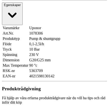
Egenskaper
Varumärke
Uponor
Art.Nr.
1078306
Produkttyp
Pump & shuntgrupp
Flöde
0,1-2,5l/h
Tryck
10 Bar
Spänning
230 V
Dimension
G20/G25 mm
Max Temperatur
90 °c
RSK-nr
5363709
EAN-nr
4021598130142
Produktrådgivning
Få hjälp av våra erfarna produktrådgivare när du vill ha tips och råd
inför ditt köp