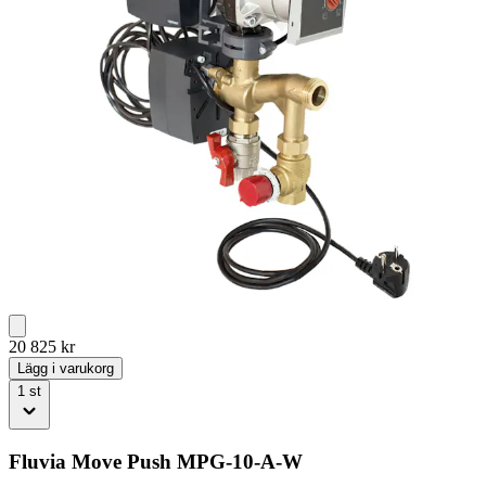
20 825
kr
Lägg i varukorg
1
st
Fluvia Move Push MPG-10-A-W