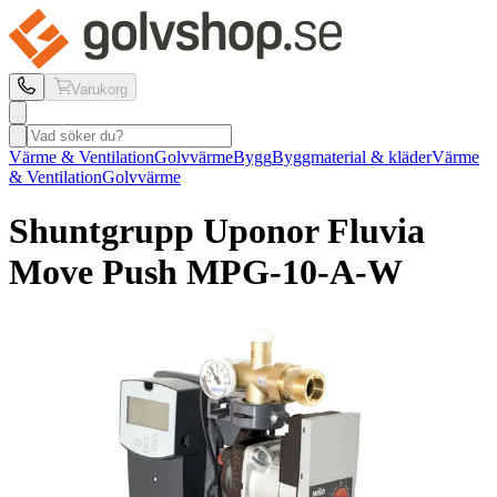
Varukorg
Värme & Ventilation
Golvvärme
Bygg
Byggmaterial & kläder
Värme
& Ventilation
Golvvärme
Shuntgrupp Uponor
Fluvia
Move Push MPG-10-A-W