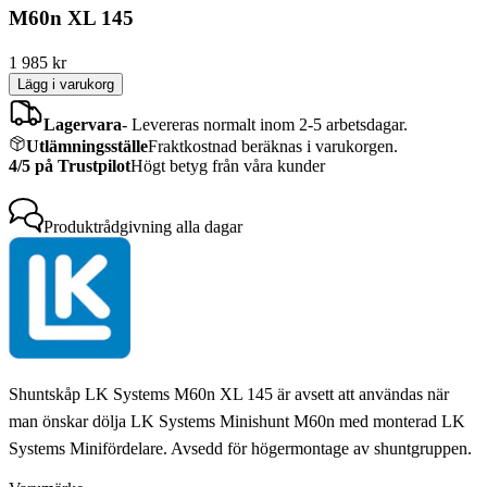
M60n XL 145
1 985
kr
Lägg i varukorg
Lagervara
-
Levereras normalt inom 2-5 arbetsdagar.
Utlämningsställe
Fraktkostnad beräknas i varukorgen.
4/5 på Trustpilot
Högt betyg från våra kunder
Produktrådgivning
alla dagar
Shuntskåp LK Systems M60n XL 145 är avsett att användas när
man önskar dölja LK Systems Minishunt M60n med monterad LK
Systems Minifördelare. Avsedd för högermontage av shuntgruppen.