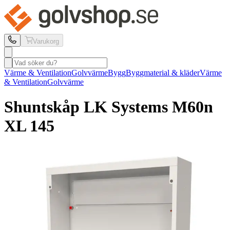
Varukorg
Värme & Ventilation
Golvvärme
Bygg
Byggmaterial & kläder
Värme
& Ventilation
Golvvärme
Shuntskåp LK Systems
M60n
XL 145