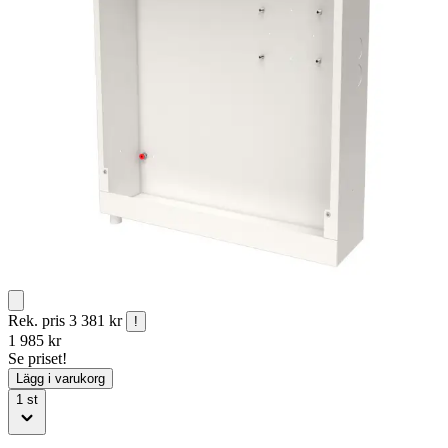
Rek. pris
3 381 kr
!
1 985
kr
Se priset!
Lägg i varukorg
1
st