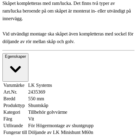
Skåpet kompletteras med ram/lucka. Det finns två typer av
ram/lucka beroende på om skåpet är monterat in- eller utvändigt på
innervägg.
Vid utvändigt montage ska skåpet även kompletteras med sockel för
döljande av rör mellan skåp och golv.
Egenskaper
Varumärke
LK Systems
Art.Nr.
2435369
Bredd
550 mm
Produkttyp
Shuntskåp
Kategori
Tillbehör golvvärme
Färg
Vit
Utförande
För Högermontage av shuntgrupp
Fungerar till
Döljande av LK Minishunt M60n