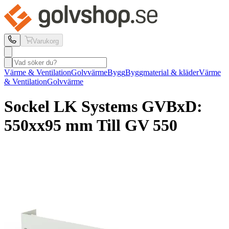
Varukorg
Värme & Ventilation
Golvvärme
Bygg
Byggmaterial & kläder
Värme
& Ventilation
Golvvärme
Sockel LK Systems
GV
BxD:
550xx95 mm Till GV 550