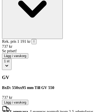
Rek. pris
1 191 kr
!
737
kr
Se priset!
Lägg i varukorg
1
st
GV
BxD: 550xx95 mm Till GV 550
737
kr
Lägg i varukorg
Lagervara
-
Levereras normalt inom 2-5 arbetsdagar.