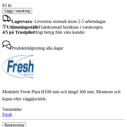
83
kr
Lägg i varukorg
Lagervara
-
Levereras normalt inom 2-5 arbetsdagar.
Utlämningsställe
Fraktkostnad beräknas i varukorgen.
4/5 på Trustpilot
Högt betyg från våra kunder
Produktrådgivning
alla dagar
Modulrör Fresh Plast Ø100 mm och längd 360 mm. Monteras och
kapas efter väggtjocklek.
Varumärke
Fresh
Beskrivning