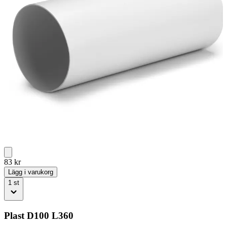
83
kr
Lägg i varukorg
1
st
Plast D100 L360