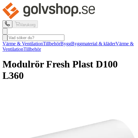
Varukorg
Värme & Ventilation
Tillbehör
Bygg
Byggmaterial & kläder
Värme &
Ventilation
Tillbehör
Modulrör Fresh
Plast D100
L360